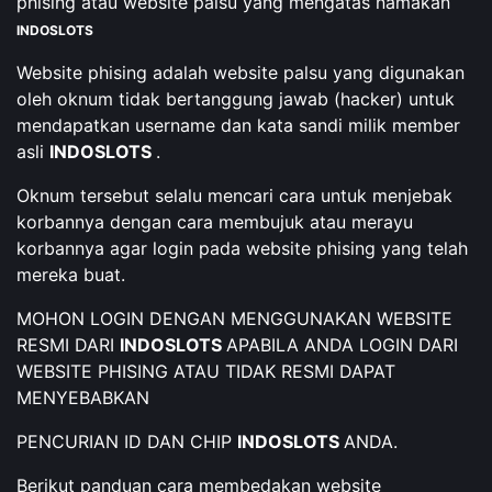
phising atau website palsu yang mengatas namakan
INDOSLOTS
Website phising adalah website palsu yang digunakan
oleh oknum tidak bertanggung jawab (hacker) untuk
mendapatkan username dan kata sandi milik member
asli
INDOSLOTS
.
Oknum tersebut selalu mencari cara untuk menjebak
korbannya dengan cara membujuk atau merayu
korbannya agar login pada website phising yang telah
mereka buat.
MOHON LOGIN DENGAN MENGGUNAKAN WEBSITE
RESMI DARI
INDOSLOTS
APABILA ANDA LOGIN DARI
WEBSITE PHISING ATAU TIDAK RESMI DAPAT
MENYEBABKAN
PENCURIAN ID DAN CHIP
INDOSLOTS
ANDA.
Berikut panduan cara membedakan website