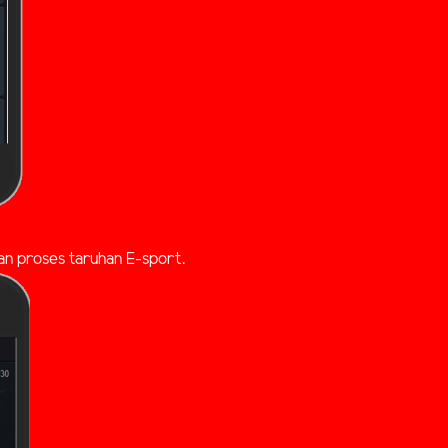
an proses taruhan E-sport.