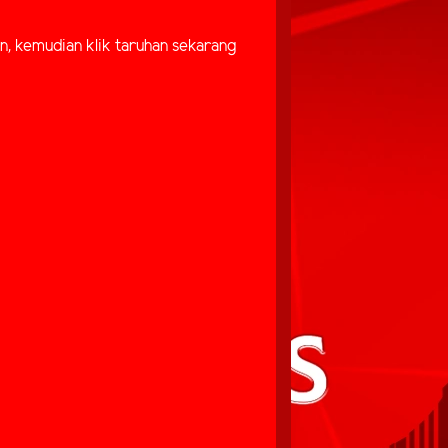
n, kemudian klik taruhan sekarang