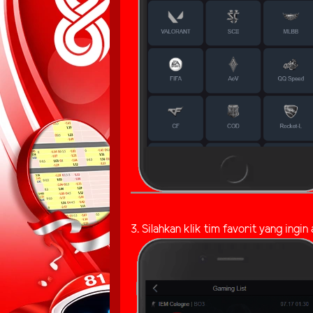
3. Silahkan klik tim favorit yang ingin 