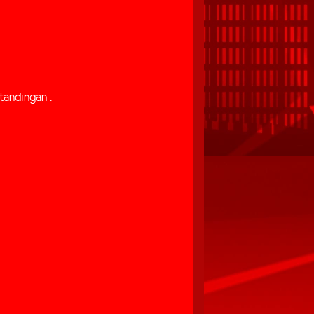
tandingan .