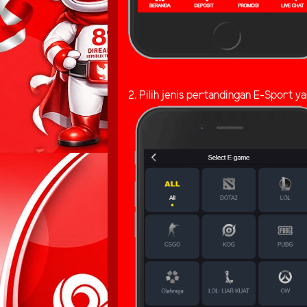
2. Pilih jenis pertandingan E-Sport y