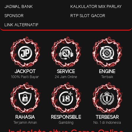
JADWAL BANK
KALKULATOR MIX PARLAY
SPONSOR
RTP SLOT GACOR
LINK ALTERNATIF
JACKPOT
SERVICE
ENGINE
100% Pasti Bayar
24 Jam Online
Terbaik
RAHASIA
RESPONSIBLE
TERBESAR
Terjamin Aman
Gambling
No. 1 di Indonesia